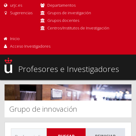
urjc.es
Departamentos
Sugerencias
Grupos de investigación
Grupos docentes
Centros/Institutos de Investigación
Inicio
Acceso Investigadores
Profesores e Investigadores
Grupo de innovación