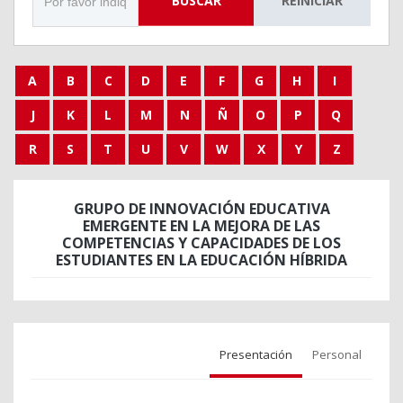
BUSCAR
REINICIAR
A
B
C
D
E
F
G
H
I
J
K
L
M
N
Ñ
O
P
Q
R
S
T
U
V
W
X
Y
Z
GRUPO DE INNOVACIÓN EDUCATIVA
EMERGENTE EN LA MEJORA DE LAS
COMPETENCIAS Y CAPACIDADES DE LOS
ESTUDIANTES EN LA EDUCACIÓN HÍBRIDA
Presentación
Personal