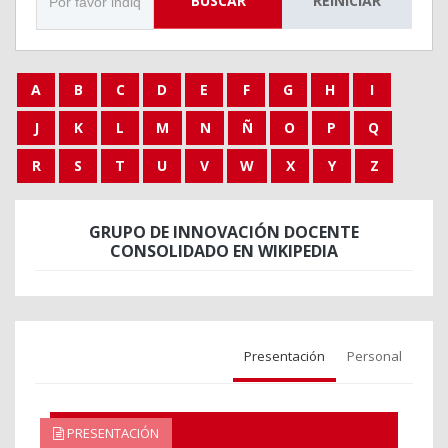
BUSCAR
REINICIAR
A
B
C
D
E
F
G
H
I
J
K
L
M
N
Ñ
O
P
Q
R
S
T
U
V
W
X
Y
Z
GRUPO DE INNOVACIÓN DOCENTE
CONSOLIDADO EN WIKIPEDIA
Presentación
Personal
PRESENTACIÓN