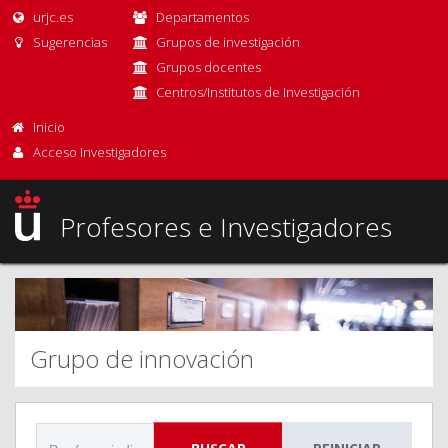
urjc.es
Departamentos
Sugerencias
Grupos de investigación
Grupos docentes
Centros/Institutos de Investigación
Inicio
Acceso Investigadores
Profesores e Investigadores
Grupo de innovación