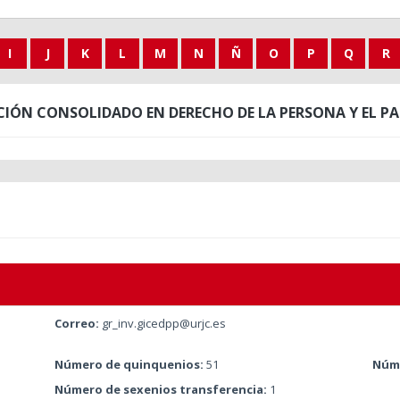
I
J
K
L
M
N
Ñ
O
P
Q
R
CIÓN CONSOLIDADO EN DERECHO DE LA PERSONA Y EL PA
Correo:
gr_inv.gicedpp@urjc.es
Número de quinquenios:
51
Núme
Número de sexenios transferencia:
1