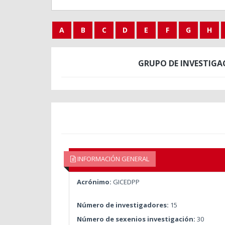
A
B
C
D
E
F
G
H
GRUPO DE INVESTIGA
INFORMACIÓN GENERAL
Acrónimo:
GICEDPP
Número de investigadores:
15
Número de sexenios investigación:
30