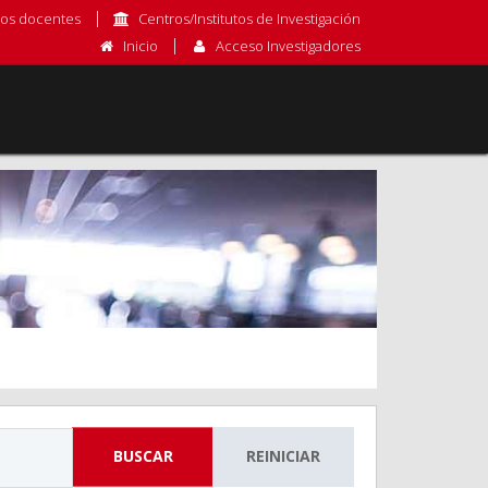
os docentes
Centros/Institutos de Investigación
Inicio
Acceso Investigadores
BUSCAR
REINICIAR