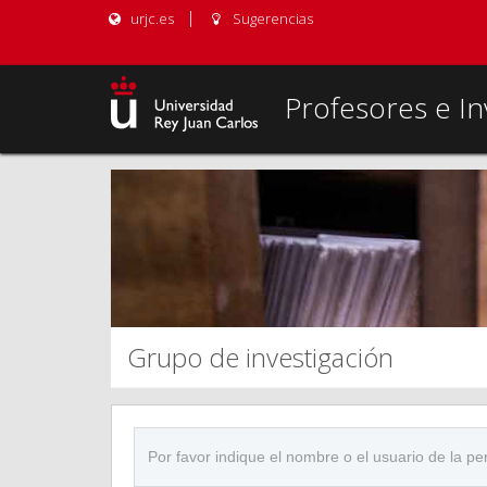
urjc.es
Sugerencias
Profesores e In
Grupo de investigación