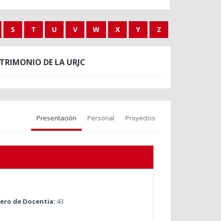
S
T
U
V
W
X
Y
Z
TRIMONIO DE LA URJC
Presentación
Personal
Proyectos
ro de Docentia:
43