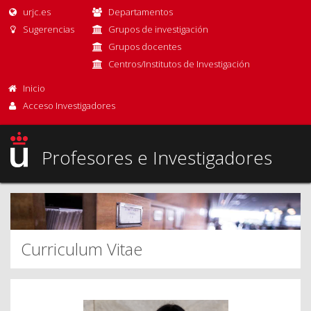
urjc.es
Departamentos
Sugerencias
Grupos de investigación
Grupos docentes
Centros/Institutos de Investigación
Inicio
Acceso Investigadores
Profesores e Investigadores
Curriculum Vitae