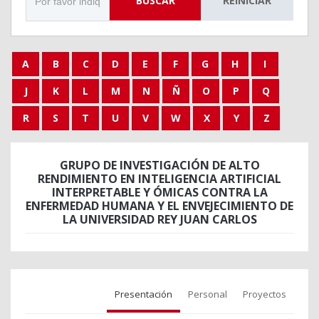
BUSCAR
REINICIAR
A
B
C
D
E
F
G
H
I
J
K
L
M
N
Ñ
O
P
Q
R
S
T
U
V
W
X
Y
Z
GRUPO DE INVESTIGACIÓN DE ALTO
RENDIMIENTO EN INTELIGENCIA ARTIFICIAL
INTERPRETABLE Y ÓMICAS CONTRA LA
ENFERMEDAD HUMANA Y EL ENVEJECIMIENTO DE
LA UNIVERSIDAD REY JUAN CARLOS
Presentación
Personal
Proyectos