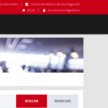
os docentes
Centros/Institutos de Investigación
Inicio
Acceso Investigadores
BUSCAR
REINICIAR