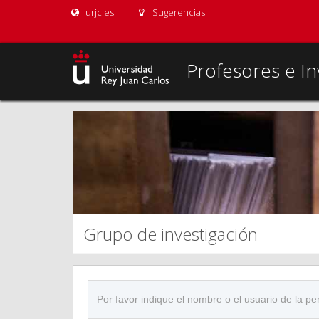
urjc.es
Sugerencias
Profesores e In
Grupo de investigación