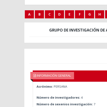
A
B
C
D
E
F
G
H
GRUPO DE INVESTIGACIÓN DE 
INFORMACIÓN GENERAL
Acrónimo:
PERSANA
Número de investigadores:
4
Número de sexenios investigación:
7