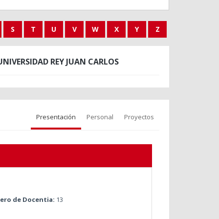
S
T
U
V
W
X
Y
Z
UNIVERSIDAD REY JUAN CARLOS
Presentación
Personal
Proyectos
ro de Docentia:
13