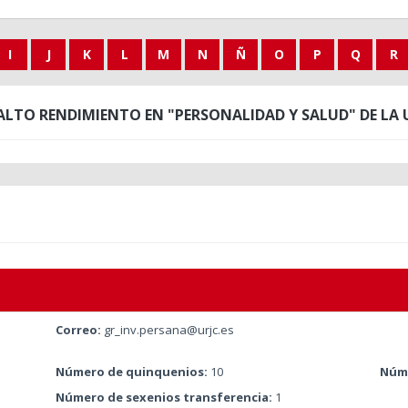
I
J
K
L
M
N
Ñ
O
P
Q
R
ALTO RENDIMIENTO EN "PERSONALIDAD Y SALUD" DE LA 
Correo:
gr_inv.persana@urjc.es
Número de quinquenios:
10
Núme
Número de sexenios transferencia:
1