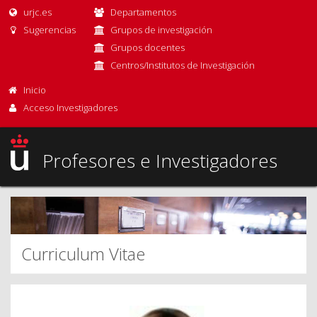
urjc.es
Departamentos
Sugerencias
Grupos de investigación
Grupos docentes
Centros/Institutos de Investigación
Inicio
Acceso Investigadores
Profesores e Investigadores
Curriculum Vitae