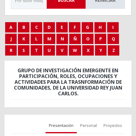
BUSCAR
REINICIAR
A
B
C
D
E
F
G
H
I
J
K
L
M
N
Ñ
O
P
Q
R
S
T
U
V
W
X
Y
Z
GRUPO DE INVESTIGACIÓN EMERGENTE EN
PARTICIPACIÓN, ROLES, OCUPACIONES Y
ACTIVIDADES PARA LA TRASNFORMACIÓN DE
COMUNIDADES, DE LA UNIVERSIDAD REY JUAN
CARLOS.
Presentación
Personal
Proyectos