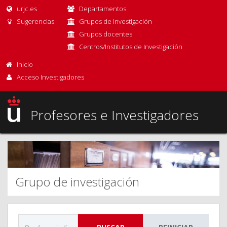
urjc.es
Departamentos
Sugerencias
Grupos de investigación
Grupos docentes
Centros/Institutos de Investigación
Inicio
Acceso Investigadores
Profesores e Investigadores
Grupo de investigación