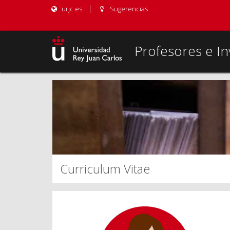
urjc.es
Sugerencias
Profesores e In
Curriculum Vitae