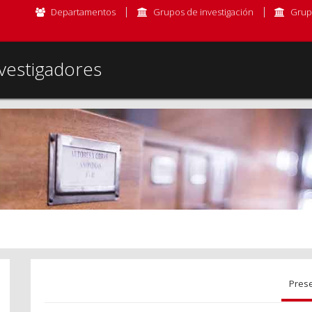
Departamentos
Grupos de investigación
Grup
vestigadores
Pres