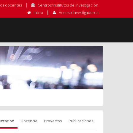
os docentes
Centros/Institutos de Investigación
Inicio
Acceso Investigadores
entación
Docencia
Proyectos
Publicaciones