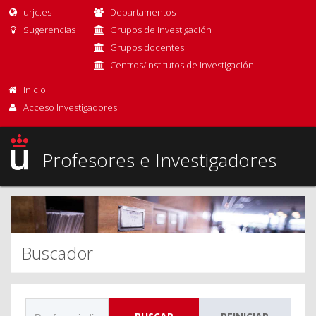
urjc.es
Departamentos
Sugerencias
Grupos de investigación
Grupos docentes
Centros/Institutos de Investigación
Inicio
Acceso Investigadores
Profesores e Investigadores
Buscador