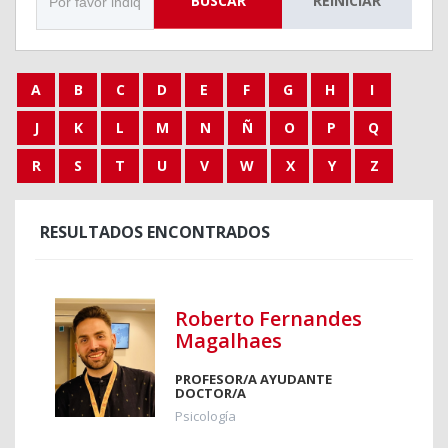
BUSCAR
REINICIAR
A
B
C
D
E
F
G
H
I
J
K
L
M
N
Ñ
O
P
Q
R
S
T
U
V
W
X
Y
Z
RESULTADOS ENCONTRADOS
Roberto Fernandes
Magalhaes
PROFESOR/A AYUDANTE
DOCTOR/A
Psicología