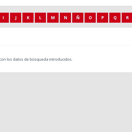
I
J
K
L
M
N
Ñ
O
P
Q
R
con los datos de búsqueda introducidos.