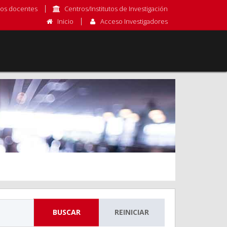
os docentes
Centros/Institutos de Investigación
Inicio
Acceso Investigadores
BUSCAR
REINICIAR