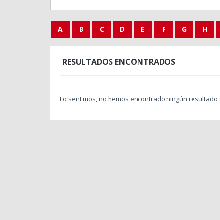
A
B
C
D
E
F
G
H
RESULTADOS ENCONTRADOS
Lo sentimos, no hemos encontrado ningún resultado 