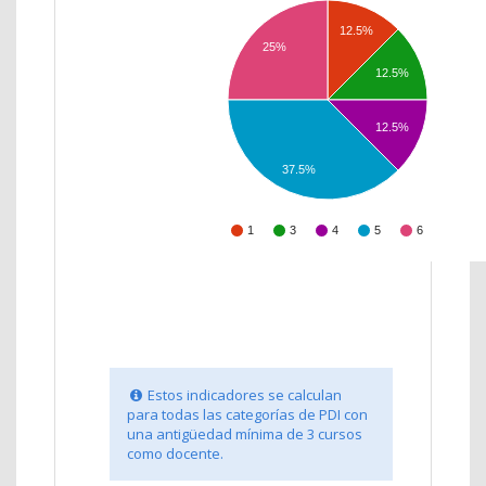
12.5%
25%
12.5%
12.5%
37.5%
1
3
4
5
6
Estos indicadores se calculan
para todas las categorías de PDI con
una antigüedad mínima de 3 cursos
como docente.