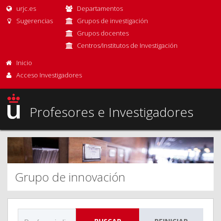
urjc.es
Departamentos
Sugerencias
Grupos de investigación
Grupos docentes
Centros/Institutos de Investigación
Inicio
Acceso Investigadores
Profesores e Investigadores
Grupo de innovación