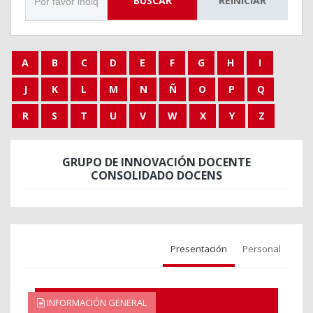
BUSCAR
REINICIAR
A
B
C
D
E
F
G
H
I
J
K
L
M
N
Ñ
O
P
Q
R
S
T
U
V
W
X
Y
Z
GRUPO DE INNOVACIÓN DOCENTE
CONSOLIDADO DOCENS
Presentación
Personal
INFORMACIÓN GENERAL