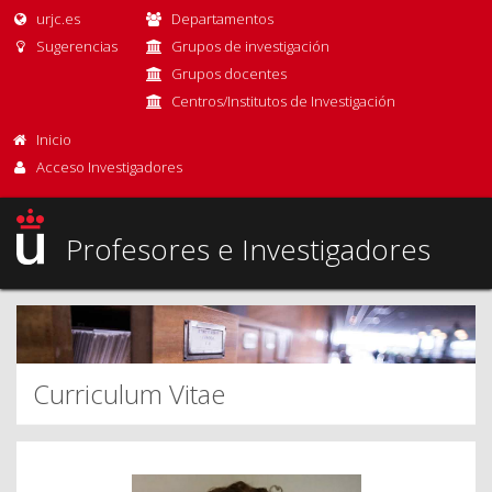
urjc.es
Departamentos
Sugerencias
Grupos de investigación
Grupos docentes
Centros/Institutos de Investigación
Inicio
Acceso Investigadores
Profesores e Investigadores
Curriculum Vitae