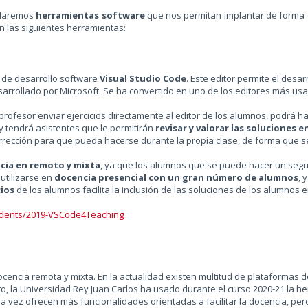
ollaremos
herramientas software
que nos permitan implantar de forma 
n las siguientes herramientas:
 de desarrollo software
Visual Studio Code
. Este editor permite el desa
 desarrollado por Microsoft. Se ha convertido en uno de los editores más us
 profesor enviar ejercicios directamente al editor de los alumnos, podrá 
y tendrá asistentes que le permitirán
revisar y valorar las soluciones 
rrección para que pueda hacerse durante la propia clase, de forma que se
cia en remoto y mixta
, ya que los alumnos que se puede hacer un seg
utilizarse en
docencia presencial con un gran número de alumnos
, 
cios
de los alumnos facilita la inclusión de las soluciones de los alumnos e
tudents/2019-VSCode4Teaching
 docencia remota y mixta. En la actualidad existen multitud de plataforma
o, la Universidad Rey Juan Carlos ha usado durante el curso 2020-21 la h
a vez ofrecen más funcionalidades orientadas a facilitar la docencia, pe