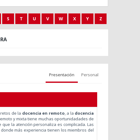
S
T
U
V
W
X
Y
Z
ORA
Presentación
Personal
 retos de la
docencia en remoto
, a la
docencia
remoto y mixta tiene muchas oportunidadades de
 que la atención personaliza es complicada. Las
, donde más experiencia tienen los miembros del