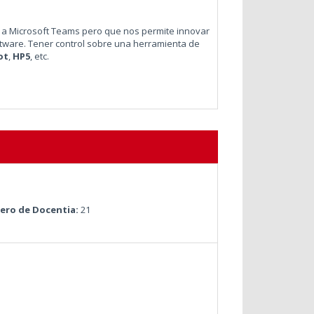
 a Microsoft Teams pero que nos permite innovar
tware. Tener control sobre una herramienta de
ot
,
HP5
, etc.
ro de Docentia:
21