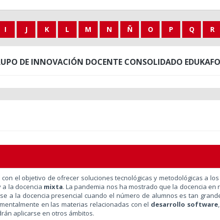
I
J
K
L
M
N
Ñ
O
P
Q
R
UPO DE INNOVACIÓN DOCENTE CONSOLIDADO EDUKAF
con el objetivo de ofrecer soluciones tecnológicas y metodológicas a los
 a la docencia
mixta
. La pandemia nos ha mostrado que la docencia en 
se a la docencia presencial cuando el número de alumnos es tan grande
amentalmente en las materias relacionadas con el
desarrollo software
drán aplicarse en otros ámbitos.