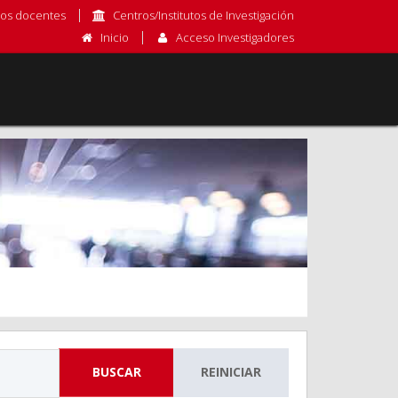
os docentes
Centros/Institutos de Investigación
Inicio
Acceso Investigadores
BUSCAR
REINICIAR