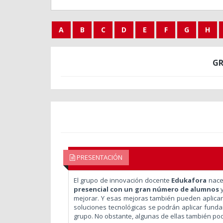
A
B
C
D
E
F
G
H
GR
PRESENTACIÓN
El grupo de innovación docente
Edukafora
nace 
presencial con un gran número de alumnos
y
mejorar. Y esas mejoras también pueden aplicar
soluciones tecnológicas se podrán aplicar fund
grupo. No obstante, algunas de ellas también po