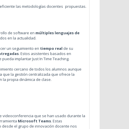
eficiente las metodologías docentes propuestas.
rrollo de software en
múltiples lenguajes de
ados en la actualidad.
hacer un seguimiento en
tiempo real
de su
entregadas
. Estos asistentes basados en
 pueda implantar Just In Time Teaching.
uimiento cercano de todos los alumnos aunque
ya que la gestión centralizada que ofrece la
n la propia dinámica de clase.
s de videoconferencia que se han usado durante la
erramienta
Microsoft Teams
. Estas
ro desde el grupo de innovación docente nos