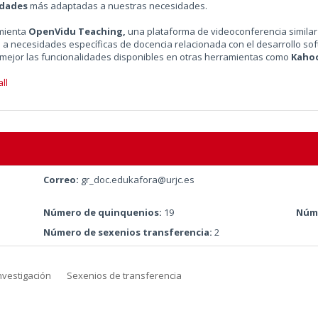
idades
más adaptadas a nuestras necesidades.
amienta
OpenVidu Teaching,
una plataforma de videoconferencia similar
 necesidades específicas de docencia relacionada con el desarrollo sof
o mejor las funcionalidades disponibles en otras herramientas como
Kaho
ll
Correo:
gr_doc.edukafora@urjc.es
Número de quinquenios:
19
Núme
Número de sexenios transferencia:
2
nvestigación
Sexenios de transferencia