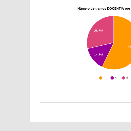
Número de tramos DOCENTIA por 
28.6%
5
14.3%
2
4
6