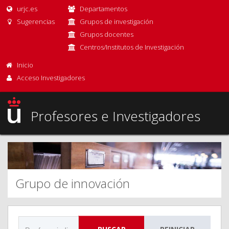
urjc.es
Departamentos
Sugerencias
Grupos de investigación
Grupos docentes
Centros/Institutos de Investigación
Inicio
Acceso Investigadores
Profesores e Investigadores
Grupo de innovación