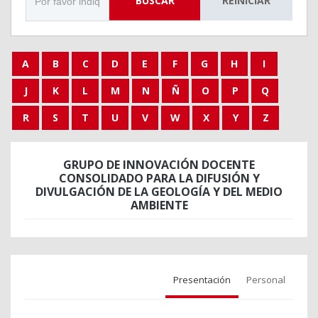
BUSCAR
REINICIAR
A
B
C
D
E
F
G
H
I
J
K
L
M
N
Ñ
O
P
Q
R
S
T
U
V
W
X
Y
Z
GRUPO DE INNOVACIÓN DOCENTE
CONSOLIDADO PARA LA DIFUSIÓN Y
DIVULGACIÓN DE LA GEOLOGÍA Y DEL MEDIO
AMBIENTE
Presentación
Personal