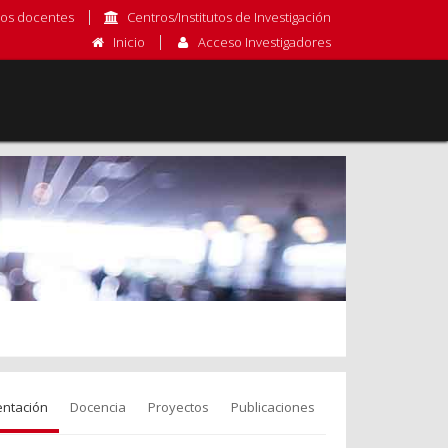
os docentes
Centros/Institutos de Investigación
Inicio
Acceso Investigadores
entación
Docencia
Proyectos
Publicaciones