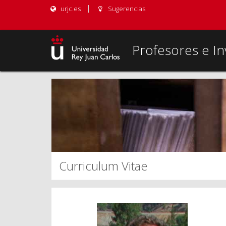
urjc.es
Sugerencias
Profesores e In
Curriculum Vitae