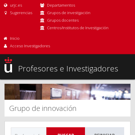
urjc.es
Departamentos
Sugerencias
Grupos de investigación
Grupos docentes
Centros/Institutos de Investigación
Inicio
Acceso Investigadores
Profesores e Investigadores
Grupo de innovación