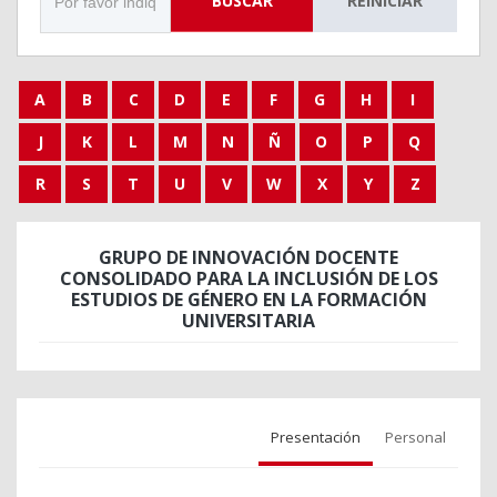
BUSCAR
REINICIAR
A
B
C
D
E
F
G
H
I
J
K
L
M
N
Ñ
O
P
Q
R
S
T
U
V
W
X
Y
Z
GRUPO DE INNOVACIÓN DOCENTE
CONSOLIDADO PARA LA INCLUSIÓN DE LOS
ESTUDIOS DE GÉNERO EN LA FORMACIÓN
UNIVERSITARIA
Presentación
Personal