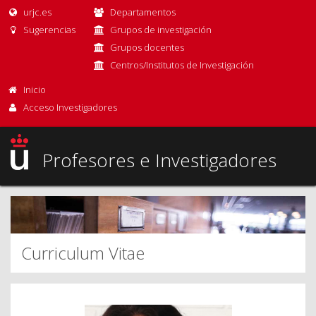
urjc.es
Departamentos
Sugerencias
Grupos de investigación
Grupos docentes
Centros/Institutos de Investigación
Inicio
Acceso Investigadores
Profesores e Investigadores
Curriculum Vitae