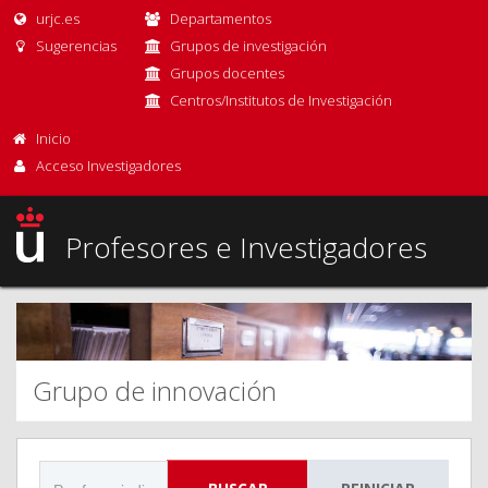
urjc.es
Departamentos
Sugerencias
Grupos de investigación
Grupos docentes
Centros/Institutos de Investigación
Inicio
Acceso Investigadores
Profesores e Investigadores
Grupo de innovación