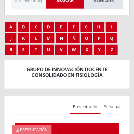
BUSCAR
REINICIAR
A
B
C
D
E
F
G
H
I
J
K
L
M
N
Ñ
O
P
Q
R
S
T
U
V
W
X
Y
Z
GRUPO DE INNOVACIÓN DOCENTE
CONSOLIDADO EN FISIOLOGÍA
Presentación
Personal
PRESENTACIÓN