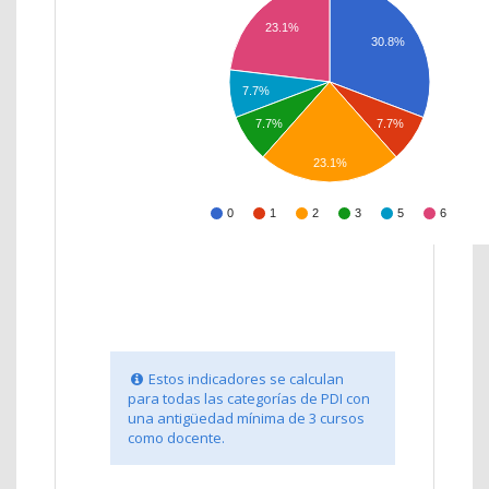
23.1%
30.8%
7.7%
7.7%
7.7%
23.1%
0
1
2
3
5
6
Estos indicadores se calculan
para todas las categorías de PDI con
una antigüedad mínima de 3 cursos
como docente.