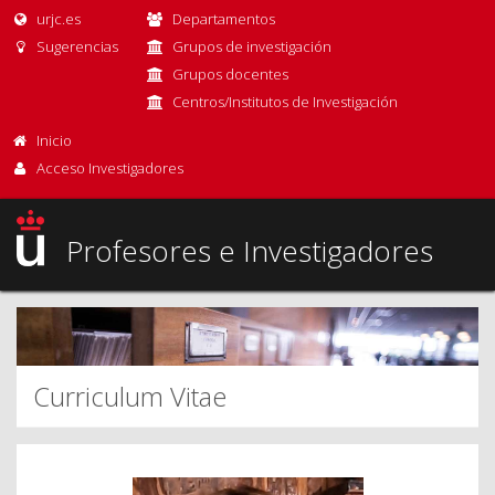
urjc.es
Departamentos
Sugerencias
Grupos de investigación
Grupos docentes
Centros/Institutos de Investigación
Inicio
Acceso Investigadores
Profesores e Investigadores
Curriculum Vitae