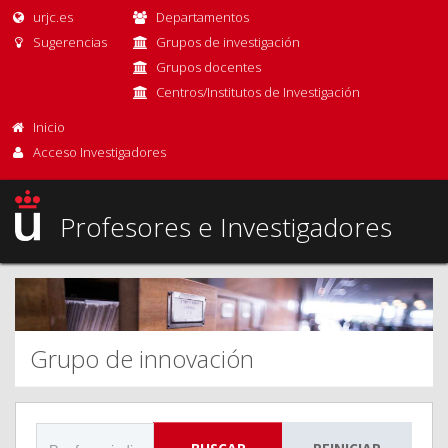
urjc.es
Departamentos
Sugerencias
Grupos de investigación
Grupos docentes
Centros/Institutos de Investigación
Inicio
Acceso Investigadores
Profesores e Investigadores
Grupo de innovación