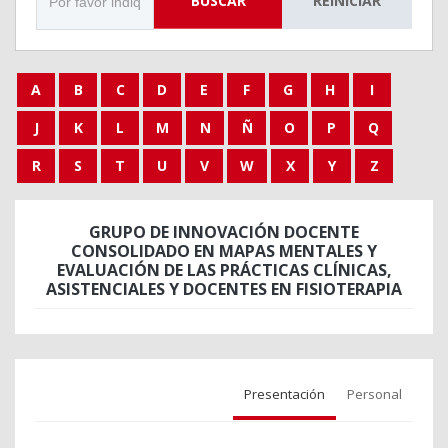
BUSCAR
REINICIAR
A
B
C
D
E
F
G
H
I
J
K
L
M
N
Ñ
O
P
Q
R
S
T
U
V
W
X
Y
Z
GRUPO DE INNOVACIÓN DOCENTE
CONSOLIDADO EN MAPAS MENTALES Y
EVALUACIÓN DE LAS PRÁCTICAS CLÍNICAS,
ASISTENCIALES Y DOCENTES EN FISIOTERAPIA
Presentación
Personal