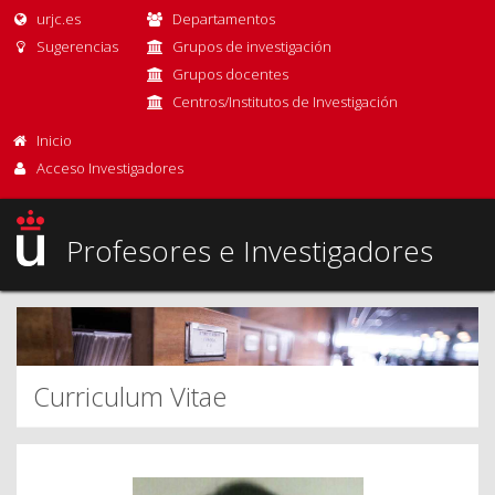
urjc.es
Departamentos
Sugerencias
Grupos de investigación
Grupos docentes
Centros/Institutos de Investigación
Inicio
Acceso Investigadores
Profesores e Investigadores
Curriculum Vitae