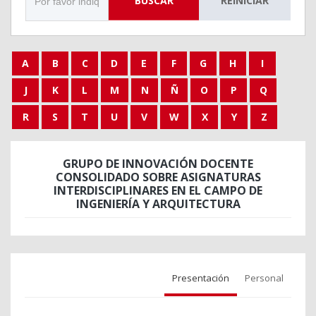
BUSCAR
REINICIAR
A
B
C
D
E
F
G
H
I
J
K
L
M
N
Ñ
O
P
Q
R
S
T
U
V
W
X
Y
Z
GRUPO DE INNOVACIÓN DOCENTE
CONSOLIDADO SOBRE ASIGNATURAS
INTERDISCIPLINARES EN EL CAMPO DE
INGENIERÍA Y ARQUITECTURA
Presentación
Personal