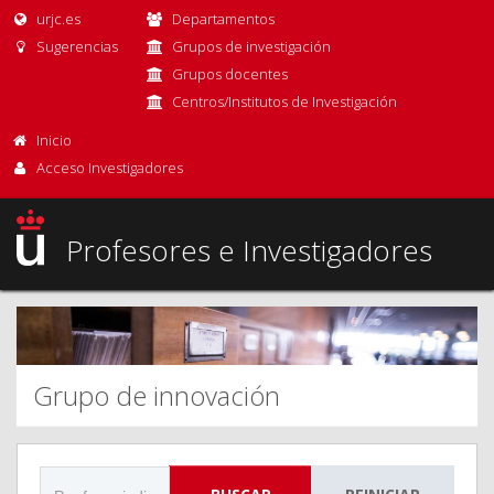
urjc.es
Departamentos
Sugerencias
Grupos de investigación
Grupos docentes
Centros/Institutos de Investigación
Inicio
Acceso Investigadores
Profesores e Investigadores
Grupo de innovación