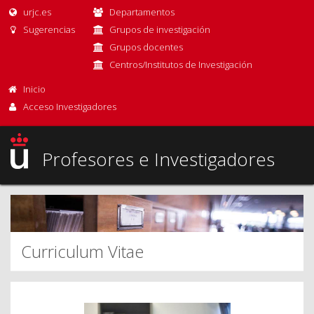
urjc.es
Departamentos
Sugerencias
Grupos de investigación
Grupos docentes
Centros/Institutos de Investigación
Inicio
Acceso Investigadores
Profesores e Investigadores
Curriculum Vitae