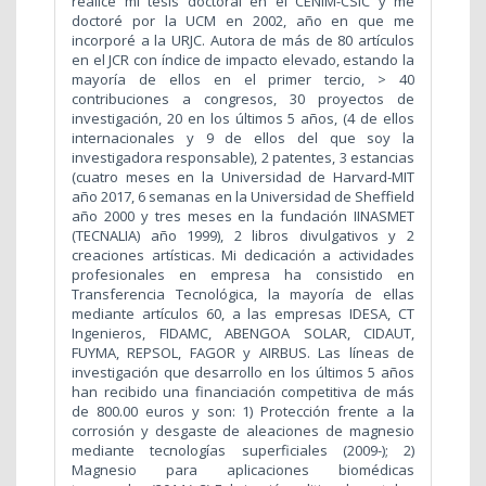
realicé mi tesis doctoral en el CENIM-CSIC y me
doctoré por la UCM en 2002, año en que me
incorporé a la URJC. Autora de más de 80 artículos
en el JCR con índice de impacto elevado, estando la
mayoría de ellos en el primer tercio, > 40
contribuciones a congresos, 30 proyectos de
investigación, 20 en los últimos 5 años, (4 de ellos
internacionales y 9 de ellos del que soy la
investigadora responsable), 2 patentes, 3 estancias
(cuatro meses en la Universidad de Harvard-MIT
año 2017, 6 semanas en la Universidad de Sheffield
año 2000 y tres meses en la fundación IINASMET
(TECNALIA) año 1999), 2 libros divulgativos y 2
creaciones artísticas. Mi dedicación a actividades
profesionales en empresa ha consistido en
Transferencia Tecnológica, la mayoría de ellas
mediante artículos 60, a las empresas IDESA, CT
Ingenieros, FIDAMC, ABENGOA SOLAR, CIDAUT,
FUYMA, REPSOL, FAGOR y AIRBUS. Las líneas de
investigación que desarrollo en los últimos 5 años
han recibido una financiación competitiva de más
de 800.00 euros y son: 1) Protección frente a la
corrosión y desgaste de aleaciones de magnesio
mediante tecnologías superficiales (2009-); 2)
Magnesio para aplicaciones biomédicas