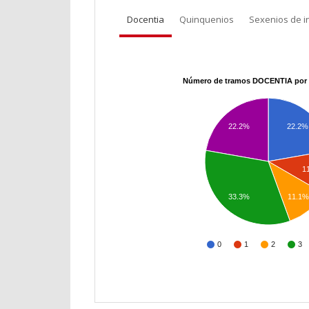
Docentia
Quinquenios
Sexenios de i
Número de tramos DOCENTIA por 
22.2%
22.2%
1
33.3%
11.1%
0
1
2
3