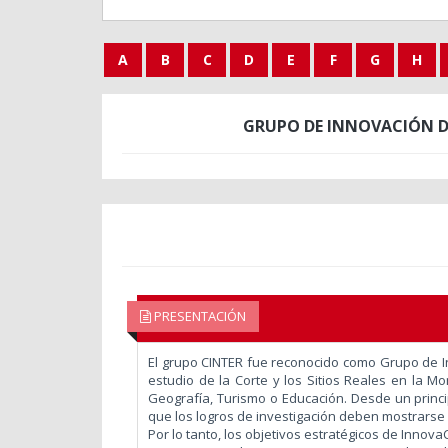
A
B
C
D
E
F
G
H
GRUPO DE INNOVACIÓN D
PRESENTACIÓN
El grupo CINTER fue reconocido como Grupo de In
estudio de la Corte y los Sitios Reales en la Mo
Geografía, Turismo o Educación. Desde un princ
que los logros de investigación deben mostrarse 
Por lo tanto, los objetivos estratégicos de Innov