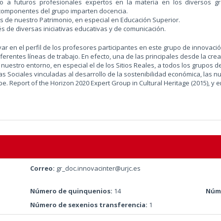
do a futuros profesionales expertos en la materia en los diversos 
 componentes del grupo imparten docencia.
vos de nuestro Patrimonio, en especial en Educación Superior.
és de diversas iniciativas educativas y de comunicación.
ar en el perfil de los profesores participantes en este grupo de innovaci
erentes líneas de trabajo. En efecto, una de las principales desde la crea
 nuestro entorno, en especial el de los Sitios Reales, a todos los grupos d
 Sociales vinculadas al desarrollo de la sostenibilidad económica, las nu
ope. Report of the Horizon 2020 Expert Group in Cultural Heritage (2015), y
Correo:
gr_doc.innovacinter@urjc.es
Número de quinquenios:
14
Núme
Número de sexenios transferencia:
1