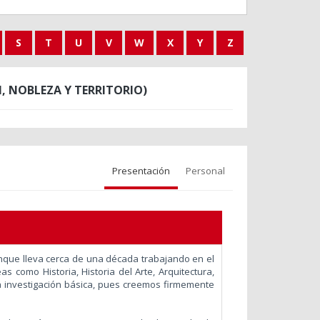
S
T
U
V
W
X
Y
Z
 NOBLEZA Y TERRITORIO)
Presentación
Personal
unque lleva cerca de una década trabajando en el
s como Historia, Historia del Arte, Arquitectura,
a investigación básica, pues creemos firmemente