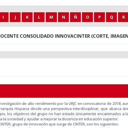
I
J
K
L
M
N
Ñ
O
P
Q
R
OCENTE CONSOLIDADO INNOVACINTER (CORTE, IMAGEN,
vestigación de alto rendimiento por la URJC en convocatoria de 2018, a
narquía Hispana desde una perspectiva interdisciplinar, que abarca área
ipio, los objetivos del grupo no han estado únicamente encaminados a l
a la sociedad y ayudar a mejorar la docencia en educación superior.
aCINTER, grupo de innovación que surge de CINTER, son los siguientes: