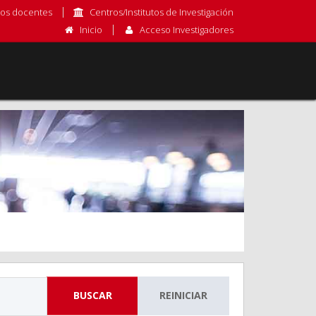
os docentes
Centros/Institutos de Investigación
Inicio
Acceso Investigadores
BUSCAR
REINICIAR