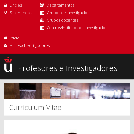
urjc.es
Departamentos
Sugerencias
Grupos de investigación
Grupos docentes
Centros/Institutos de Investigación
Inicio
Acceso Investigadores
Profesores e Investigadores
Curriculum Vitae