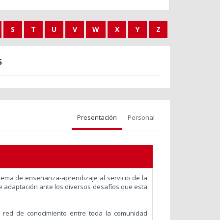
S
T
U
V
W
X
Y
Z
S
Presentación
Personal
tema de enseñanza-aprendizaje al servicio de la
 de adaptación ante los diversos desafíos que esta
a red de conocimiento entre toda la comunidad