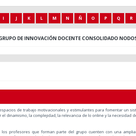
I
J
K
L
M
N
Ñ
O
P
Q
R
GRUPO DE INNOVACIÓN DOCENTE CONSOLIDADO NODO
pacios de trabajo motivacionales y estimulantes para fomentar un sis
or el dinamismo, la complejidad, la relevancia de lo online y la necesidad
e los profesores que forman parte del grupo cuenten con una ampli