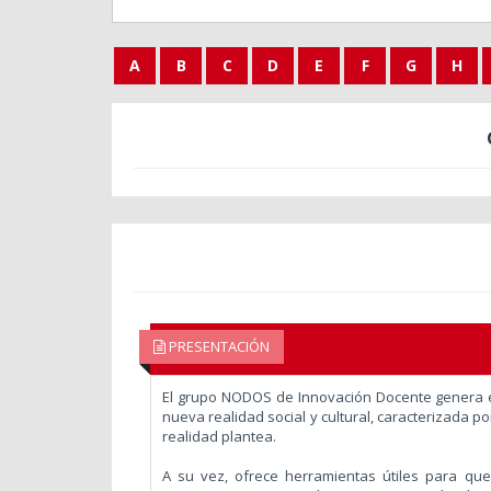
A
B
C
D
E
F
G
H
PRESENTACIÓN
El grupo NODOS de Innovación Docente genera es
nueva realidad social y cultural, caracterizada p
realidad plantea.
A su vez, ofrece herramientas útiles para qu