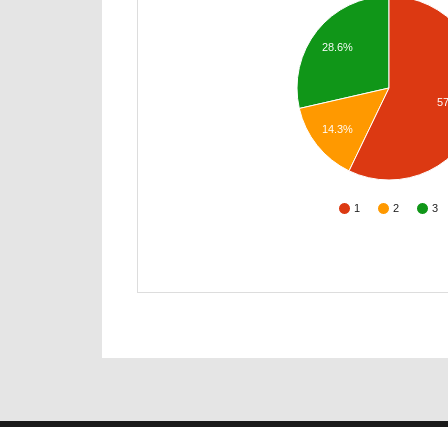
28.6%
5
14.3%
1
2
3
2026 © Universidad Rey Juan Carlos