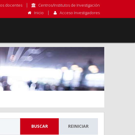
os docentes
Centros/Institutos de Investigación
Inicio
Acceso Investigadores
BUSCAR
REINICIAR