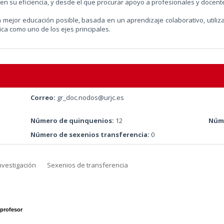
n su eficiencia, y desde el que procurar apoyo a profesionales y docente
a mejor educación posible, basada en un aprendizaje colaborativo, utili
ica como uno de los ejes principales.
Correo:
gr_doc.nodos@urjc.es
Número de quinquenios:
12
Núme
Número de sexenios transferencia:
0
nvestigación
Sexenios de transferencia
profesor