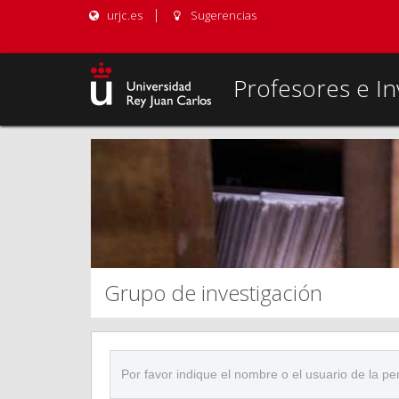
urjc.es
Sugerencias
Profesores e In
Grupo de investigación