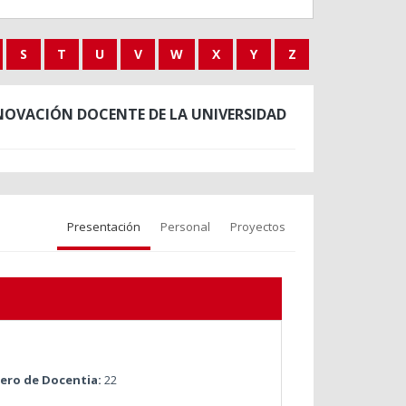
S
T
U
V
W
X
Y
Z
NOVACIÓN DOCENTE DE LA UNIVERSIDAD
Presentación
Personal
Proyectos
ro de Docentia:
22