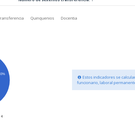
transferencia
Quinquenios
Docentia
40%
Estos indicadores se calculan
funcionario, laboral permanente
4