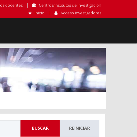
os docentes
Centros/Institutos de Investigación
Inicio
Acceso Investigadores
BUSCAR
REINICIAR