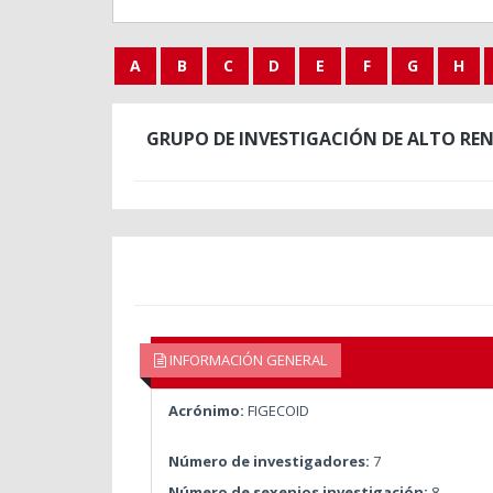
A
B
C
D
E
F
G
H
GRUPO DE INVESTIGACIÓN DE ALTO RE
INFORMACIÓN GENERAL
Acrónimo:
FIGECOID
Número de investigadores:
7
Número de sexenios investigación:
8