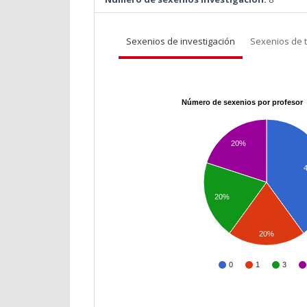
Sexenios de investigación
Sexenios de 
Número de sexenios por profesor
20%
20%
20%
0
1
3