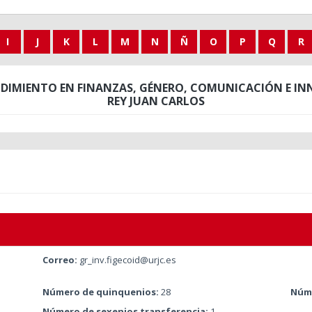
I
J
K
L
M
N
Ñ
O
P
Q
R
NDIMIENTO EN FINANZAS, GÉNERO, COMUNICACIÓN E IN
REY JUAN CARLOS
Correo:
gr_inv.figecoid@urjc.es
Número de quinquenios:
28
Núme
Número de sexenios transferencia:
1