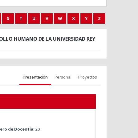
S
T
U
V
W
X
Y
Z
OLLO HUMANO DE LA UNIVERSIDAD REY
Presentación
Personal
Proyectos
ro de Docentia:
20