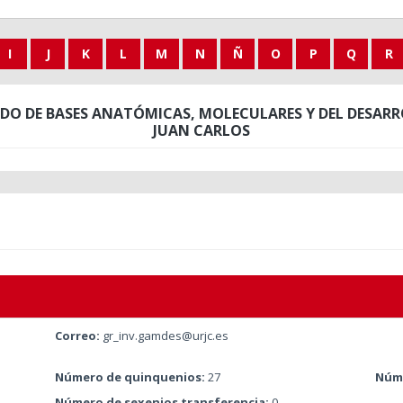
I
J
K
L
M
N
Ñ
O
P
Q
R
DO DE BASES ANATÓMICAS, MOLECULARES Y DEL DESARR
JUAN CARLOS
Correo:
gr_inv.gamdes@urjc.es
Número de quinquenios:
27
Núme
Número de sexenios transferencia:
0