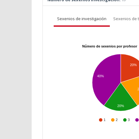
Sexenios de investigación
Sexenios de 
Número de sexenios por profesor
20%
40%
20%
1
2
3