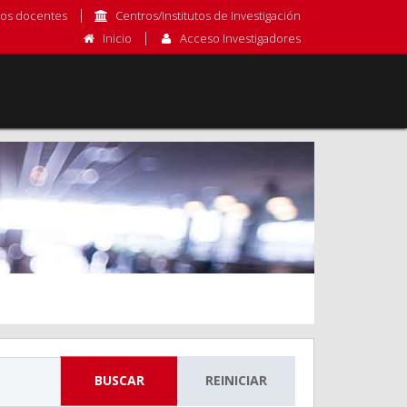
os docentes
Centros/Institutos de Investigación
Inicio
Acceso Investigadores
BUSCAR
REINICIAR