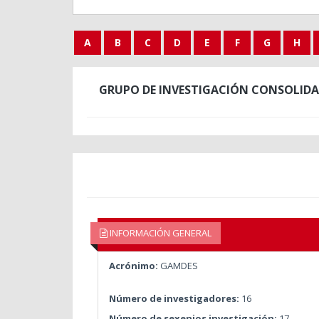
A
B
C
D
E
F
G
H
GRUPO DE INVESTIGACIÓN CONSOLIDA
INFORMACIÓN GENERAL
Acrónimo:
GAMDES
Número de investigadores:
16
Número de sexenios investigación:
17