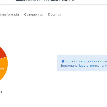
transferencia
Quinquenios
Docentia
Estos indicadores se calculan
funcionario, laboral permanente
20%
4