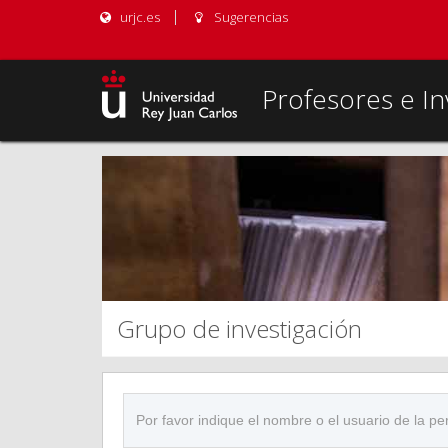
urjc.es
Sugerencias
Profesores e In
Grupo de investigación