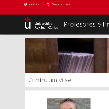
urjc.es
Sugerencias
Profesores e In
Curriculum Vitae