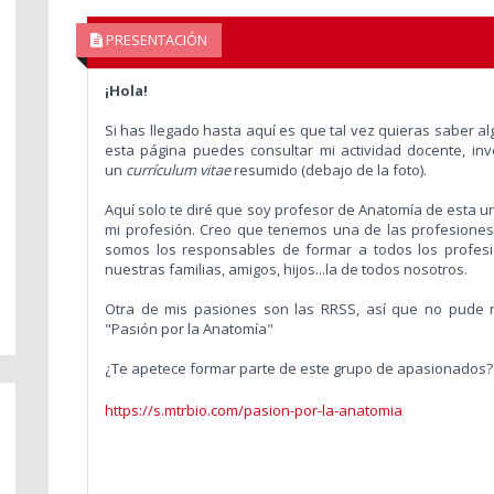
PRESENTACIÓN
¡Hola!
Si has llegado hasta aquí es que tal vez quieras saber a
esta página puedes consultar mi actividad docente, inve
un
currículum vitae
resumido (debajo de la foto).
Aquí solo te diré que soy profesor de Anatomía de esta 
mi profesión. Creo que tenemos una de las profesione
somos los responsables de formar a todos los profesi
nuestras familias, amigos, hijos...la de todos nosotros.
Otra de mis pasiones son las RRSS, así que no pude re
"Pasión por la Anatomía"
¿Te apetece formar parte de este grupo de apasionados?
https://s.mtrbio.com/pasion-por-la-anatomia