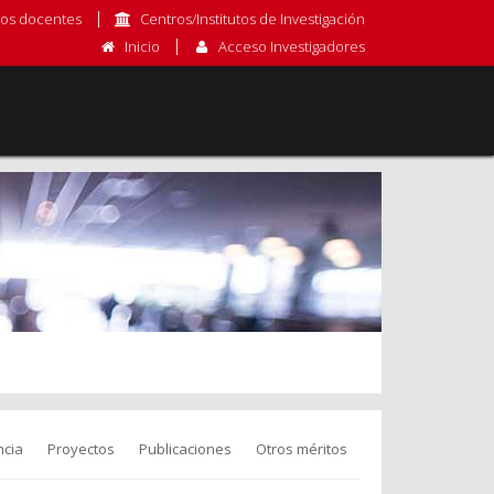
os docentes
Centros/Institutos de Investigación
Inicio
Acceso Investigadores
cia
Proyectos
Publicaciones
Otros méritos