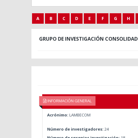
A
B
C
D
E
F
G
H
GRUPO DE INVESTIGACIÓN CONSOLIDAD
INFORMACIÓN GENERAL
Acrónimo:
LAMBECOM
Número de investigadores:
24
Número de sexenios investigación:
18