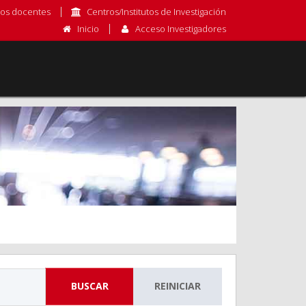
os docentes
Centros/Institutos de Investigación
Inicio
Acceso Investigadores
BUSCAR
REINICIAR