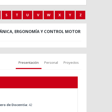
S
T
U
V
W
X
Y
Z
ECÁNICA, ERGONOMÍA Y CONTROL MOTOR
Presentación
Personal
Proyectos
ro de Docentia:
42