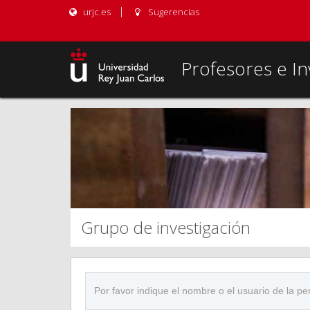
urjc.es
Sugerencias
Profesores e In
Grupo de investigación