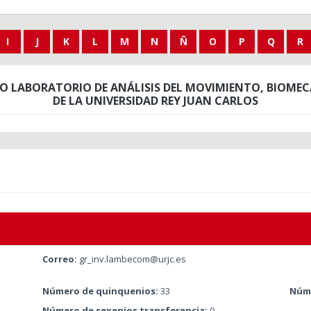
I
J
K
L
M
N
Ñ
O
P
Q
R
O LABORATORIO DE ANÁLISIS DEL MOVIMIENTO, BIOM
DE LA UNIVERSIDAD REY JUAN CARLOS
Correo:
gr_inv.lambecom@urjc.es
Número de quinquenios:
33
Núme
Número de sexenios transferencia:
0