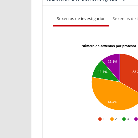
Sexenios de investigación
Sexenios de 
Número de sexenios por profesor
11.1%
11.1%
33
44.4%
1
2
3