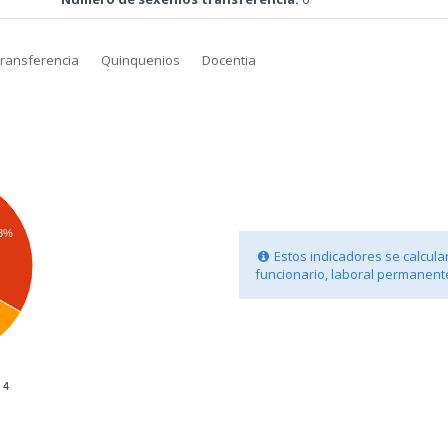
transferencia
Quinquenios
Docentia
.3%
Estos indicadores se calculan
funcionario, laboral permanente
4