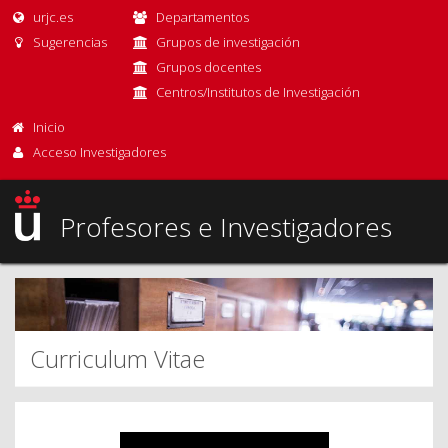
urjc.es
Departamentos
Sugerencias
Grupos de investigación
Grupos docentes
Centros/Institutos de Investigación
Inicio
Acceso Investigadores
Profesores e Investigadores
Curriculum Vitae