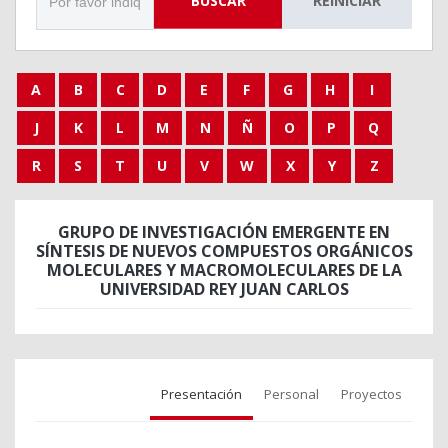
BUSCAR
REINICIAR
A
B
C
D
E
F
G
H
I
J
K
L
M
N
Ñ
O
P
Q
R
S
T
U
V
W
X
Y
Z
GRUPO DE INVESTIGACIÓN EMERGENTE EN
SÍNTESIS DE NUEVOS COMPUESTOS ORGÁNICOS
MOLECULARES Y MACROMOLECULARES DE LA
UNIVERSIDAD REY JUAN CARLOS
Presentación
Personal
Proyectos