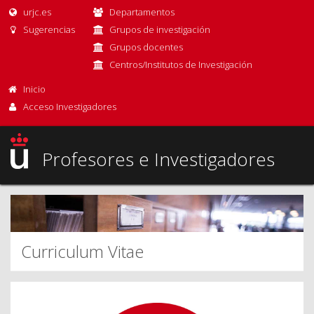
urjc.es
Departamentos
Sugerencias
Grupos de investigación
Grupos docentes
Centros/Institutos de Investigación
Inicio
Acceso Investigadores
Profesores e Investigadores
Curriculum Vitae