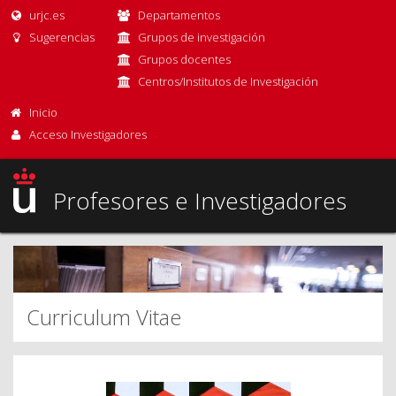
urjc.es
Departamentos
Sugerencias
Grupos de investigación
Grupos docentes
Centros/Institutos de Investigación
Inicio
Acceso Investigadores
Profesores e Investigadores
Curriculum Vitae