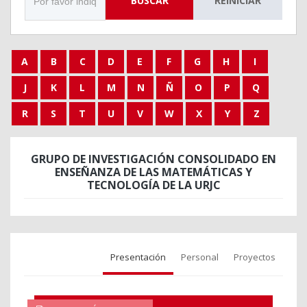
BUSCAR
REINICIAR
A
B
C
D
E
F
G
H
I
J
K
L
M
N
Ñ
O
P
Q
R
S
T
U
V
W
X
Y
Z
GRUPO DE INVESTIGACIÓN CONSOLIDADO EN
ENSEÑANZA DE LAS MATEMÁTICAS Y
TECNOLOGÍA DE LA URJC
Presentación
Personal
Proyectos