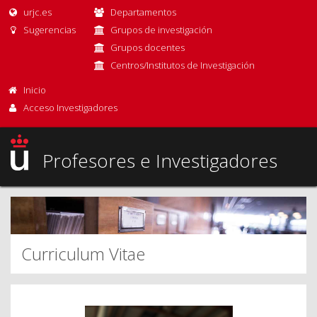
urjc.es
Departamentos
Sugerencias
Grupos de investigación
Grupos docentes
Centros/Institutos de Investigación
Inicio
Acceso Investigadores
Profesores e Investigadores
Curriculum Vitae