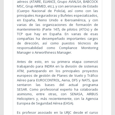
aéreos (ATAIRE, ELIANCE, Grupo AVIALSA, BABCOCK
MSC, Grup AIRMED, etc.), y con aeronaves de Estado
(Cuerpo Nacional de Policía), así como con las
principales Aseguradoras y Bufetes especializados,
en España, Reino Unido e Iberoamérica, y con
varias de las organizaciones de formación de
mantenimiento (Parte 147), de pilotos (ATOs) y de
TCP que hay en España. En varias de esas
compañías ha desempeñado importantes cargos
de dirección, así como puestos técnicos de
responsabilidad como Compliance Monitoring
Manager o Airworthiness Manager.
Antes de esto, en su primera etapa comenzó
trabajando para INDRA en la división de sistemas
ATM, participando en los principales proyectos
europeos de gestión de Planes de Vuelo y Tráfico
Aéreo para EUROCONTROL, Aena, DFS y NATS, que
sentaron las bases del actual programa
SESAR. Como profesional experto ha colaborado
asimismo, entre otras, con SENASA, AIRBUS
Helicopters y, más recientemente, con la Agencia
Europea de Seguridad Aérea (EASA).
Es profesor asociado en la URJC desde el curso