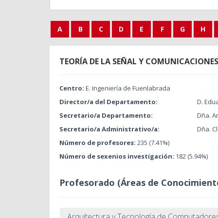
A
B
C
D
E
F
G
H
TEORÍA DE LA SEÑAL Y COMUNICACIONE
Centro:
E. Ingeniería de Fuenlabrada
Director/a del Departamento:
D. Edu
Secretario/a Departamento:
Dña. A
Secretario/a Administrativo/a:
Dña. C
Número de profesores:
235 (7.41%)
Número de sexenios investigación:
182 (5.94%)
Profesorado (Áreas de Conocimient
Arquitectura y Tecnología de Computadore