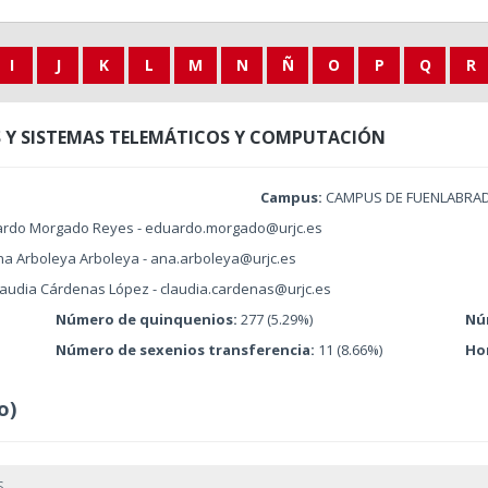
I
J
K
L
M
N
Ñ
O
P
Q
R
S Y SISTEMAS TELEMÁTICOS Y COMPUTACIÓN
Campus:
CAMPUS DE FUENLABRA
ardo Morgado Reyes - eduardo.morgado@urjc.es
na Arboleya Arboleya - ana.arboleya@urjc.es
laudia Cárdenas López - claudia.cardenas@urjc.es
Número de quinquenios:
277 (5.29%)
Nú
Número de sexenios transferencia:
11 (8.66%)
Ho
o)
s