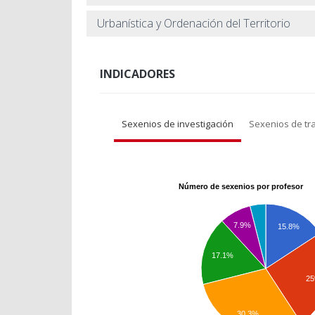
Urbanística y Ordenación del Territorio
INDICADORES
Sexenios de investigación
Sexenios de tr
Número de sexenios por profesor
7.9%
15.8%
17.1%
2
30.3%