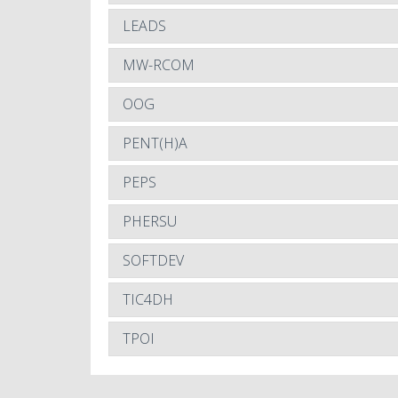
LEADS
MW-RCOM
OOG
PENT(H)A
PEPS
PHERSU
SOFTDEV
TIC4DH
TPOI