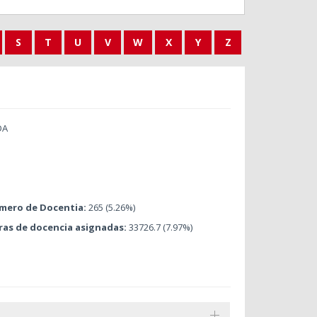
S
T
U
V
W
X
Y
Z
DA
mero de Docentia:
265 (5.26%)
ras de docencia asignadas:
33726.7 (7.97%)