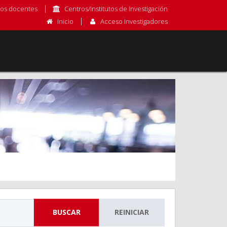
os docentes
Centros/Institutos de Investigación
Inicio
Acceso Investigadores
BUSCAR
REINICIAR