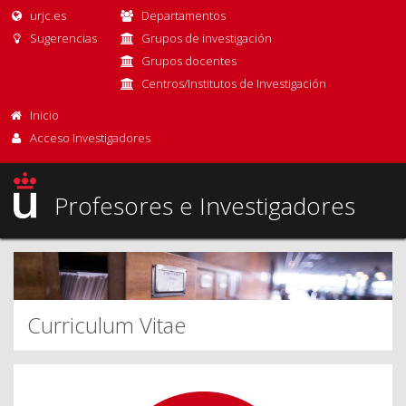
urjc.es
Departamentos
Sugerencias
Grupos de investigación
Grupos docentes
Centros/Institutos de Investigación
Inicio
Acceso Investigadores
Profesores e Investigadores
Curriculum Vitae