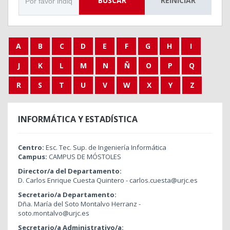
BUSCAR
REINICIAR
A
B
C
D
E
F
G
H
I
J
K
L
M
N
Ñ
O
P
Q
R
S
T
U
V
W
X
Y
Z
INFORMÁTICA Y ESTADÍSTICA
Centro:
Esc. Tec. Sup. de Ingeniería Informática
Campus:
CAMPUS DE MÓSTOLES
Director/a del Departamento:
D. Carlos Enrique Cuesta Quintero - carlos.cuesta@urjc.es
Secretario/a Departamento:
Dña. María del Soto Montalvo Herranz -
soto.montalvo@urjc.es
Secretario/a Administrativo/a: