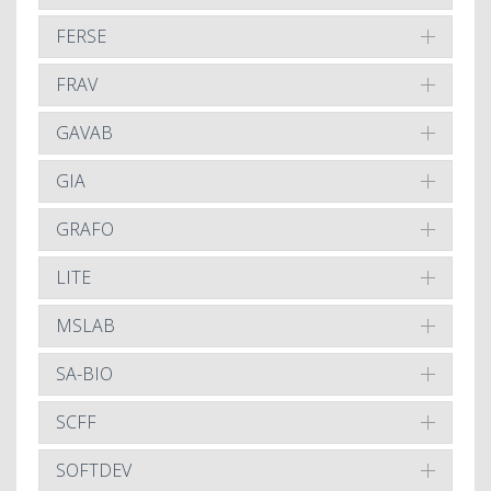
FERSE
FRAV
GAVAB
GIA
GRAFO
LITE
MSLAB
SA-BIO
SCFF
SOFTDEV