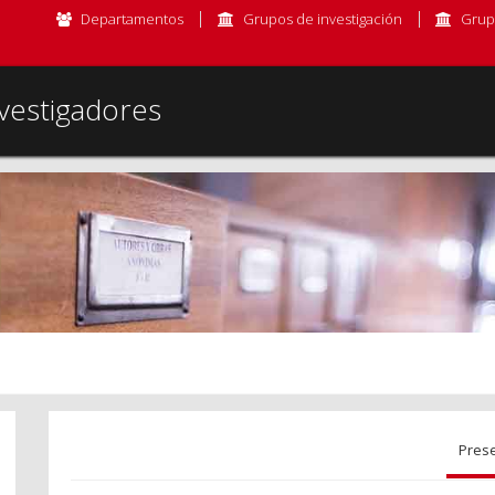
Departamentos
Grupos de investigación
Grup
vestigadores
Pres