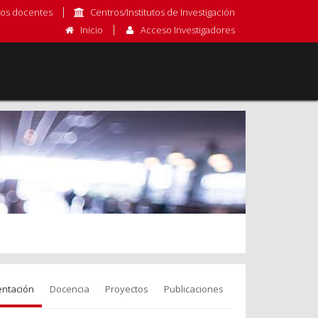
os docentes
Centros/Institutos de Investigación
Inicio
Acceso Investigadores
entación
Docencia
Proyectos
Publicaciones