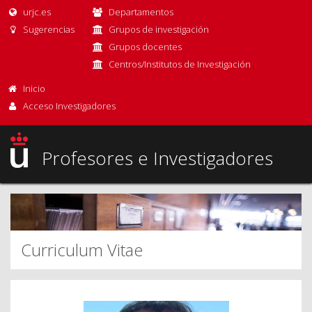
urjc.es
Departamentos
Sugerencias
Grupos de investigación
Grupos docentes
Centros/Institutos de Investigación
Inicio
Acceso Investigadores
Profesores e Investigadores
Curriculum Vitae