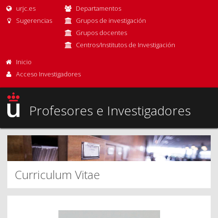
urjc.es
Departamentos
Sugerencias
Grupos de investigación
Grupos docentes
Centros/Institutos de Investigación
Inicio
Acceso Investigadores
Profesores e Investigadores
Curriculum Vitae