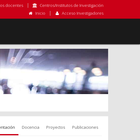
os docentes
Centros/Institutos de Investigación
Inicio
Acceso Investigadores
entación
Docencia
Proyectos
Publicaciones