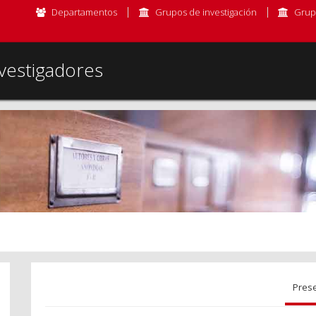
Departamentos
Grupos de investigación
Grup
vestigadores
Pres