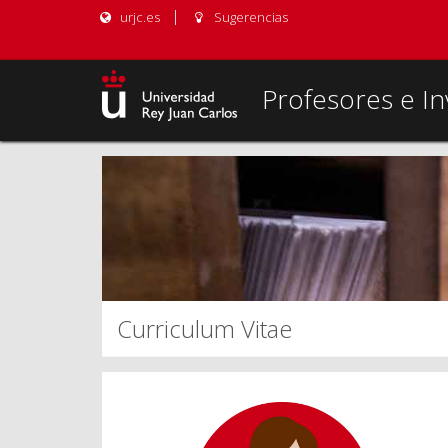
urjc.es
Sugerencias
Profesores e In
Curriculum Vitae