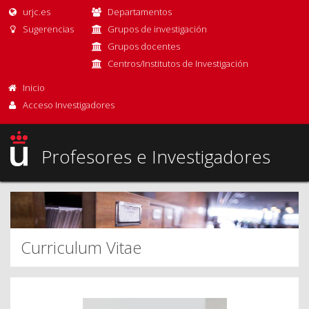
urjc.es
Departamentos
Sugerencias
Grupos de investigación
Grupos docentes
Centros/Institutos de Investigación
Inicio
Acceso Investigadores
Profesores e Investigadores
Curriculum Vitae