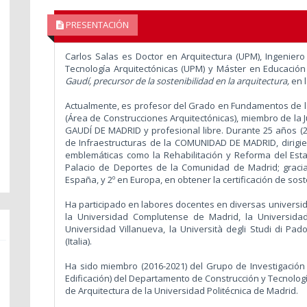
PRESENTACIÓN
Carlos Salas
es Doctor en Arquitectura (UPM), Ingeniero
Tecnología Arquitectónicas (UPM) y Máster en Educación (
Gaudí, precursor de la sostenibilidad en la arquitectura,
en l
Actualmente, es profesor del Grado en Fundamentos de la
(Área de Construcciones Arquitectónicas), miembro de la J
GAUDÍ DE MADRID y profesional libre. Durante 25 años (2
de Infraestructuras de la COMUNIDAD DE MADRID, dirigie
emblemáticas como la Rehabilitación y Reforma del Estad
Palacio de Deportes de la Comunidad de Madrid; gracias
España, y 2º en Europa, en obtener la certificación de sos
Ha participado en labores docentes en diversas universid
la Universidad Complutense de Madrid, la Universidad
Universidad Villanueva, la Università degli Studi di Padov
(Italia).
Ha sido miembro (2016-2021) del Grupo de Investigación 
Edificación) del Departamento de Construcción y Tecnologí
de Arquitectura de la Universidad Politécnica de Madrid.