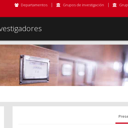
Departamentos
Grupos de investigación
Grup
vestigadores
Pres