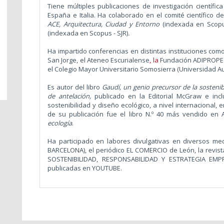
Tiene múltiples publicaciones de investigación científi
España e Italia. Ha colaborado en el comité científico 
ACE, Arquitectura, Ciudad y Entorno
(indexada en Scopus
(indexada en Scopus - SJR)
.
Ha impartido conferencias en distintas instituciones como,
San Jorge, el Ateneo Escurialense
, la
Fundación ADIPROPE 
el Colegio Mayor Universitario Somosierra (Universidad 
Es autor del libro
Gaudí, un genio precursor de la sostenib
de antelación,
publicado en la Editorial McGraw e incl
sostenibilidad y diseño ecológico, a nivel internacional,
de su publicación fue el libro N.º 40 más vendido en
ecología
.
Ha participado en labores divulgativas en diversos m
BARCELONA), el periódico EL COMERCIO de León, la revis
SOSTENIBILIDAD, RESPONSABILIDAD Y ESTRATEGIA EMP
publicadas en YOUTUBE.