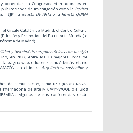
ca y ponencias en Congresos Internacionales en
de publicaciones de investigación como la
Revista
 - SJR), la
Revista DE ARTE
o la
Revista QUIEN
 el Círculo Catalán de Madrid, el Centro Cultural
(Difusión y Promoción del Patrimonio Mundial) o
Autónoma de Madrid).
ilidad y biomimética arquitectónicas con un siglo
uido, en 2023, entre los 10 mejores libros de
 en la página web: ediciones.com. Además, el año
 AMAZÓN, en el índice
Arquitectura sostenible y
edios de comunicación, como RKB (RADIO KANAL
ta internacional de arte MR. WYNWOOD o el Blog
RESARIAL
. Algunas de sus conferencias están