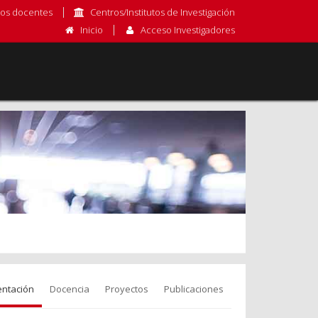
os docentes
Centros/Institutos de Investigación
Inicio
Acceso Investigadores
entación
Docencia
Proyectos
Publicaciones