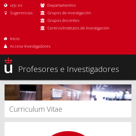
urjc.es
Departamentos
Sugerencias
Grupos de investigación
Grupos docentes
Centros/Institutos de Investigación
Inicio
Acceso Investigadores
Profesores e Investigadores
Curriculum Vitae