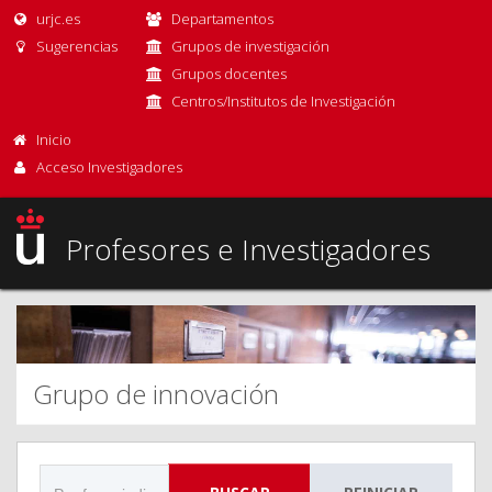
urjc.es
Departamentos
Sugerencias
Grupos de investigación
Grupos docentes
Centros/Institutos de Investigación
Inicio
Acceso Investigadores
Profesores e Investigadores
Grupo de innovación