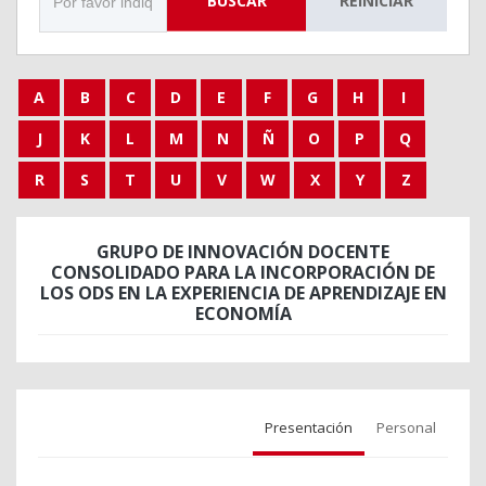
BUSCAR
REINICIAR
A
B
C
D
E
F
G
H
I
J
K
L
M
N
Ñ
O
P
Q
R
S
T
U
V
W
X
Y
Z
GRUPO DE INNOVACIÓN DOCENTE
CONSOLIDADO PARA LA INCORPORACIÓN DE
LOS ODS EN LA EXPERIENCIA DE APRENDIZAJE EN
ECONOMÍA
Presentación
Personal