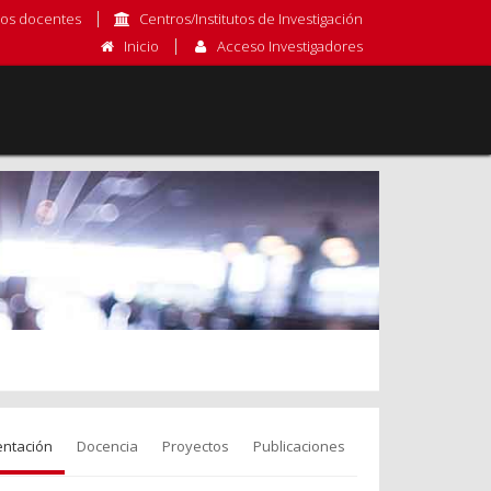
os docentes
Centros/Institutos de Investigación
Inicio
Acceso Investigadores
entación
Docencia
Proyectos
Publicaciones