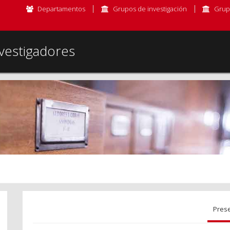
Departamentos
Grupos de investigación
Grup
vestigadores
Pres