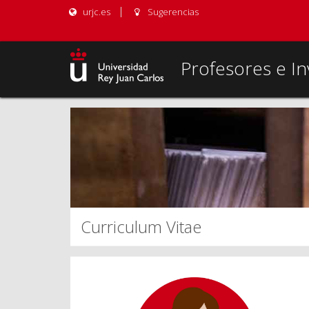
urjc.es
Sugerencias
Profesores e In
Curriculum Vitae