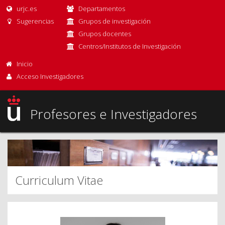
urjc.es
Departamentos
Sugerencias
Grupos de investigación
Grupos docentes
Centros/Institutos de Investigación
Inicio
Acceso Investigadores
Profesores e Investigadores
Curriculum Vitae